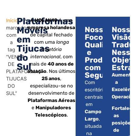
Plataformas
Início
/ Produtos
A
HOLAN10
é uma
marcados
empresa holandesa
Móveis
Nosso
Nossa
com
de capital fechado
Foco:
Visão:
em
a
com uma
longa
Qualidade
Tradu
Tijucas
tag
trajetória
e
Nesse
do
“VENDA
internacional
, com
Produtividad
Objet
DE
mais de
40 anos de
Sul
com
Estrat
PLATAFORMAS
atuação
. Nos últimos
Segurança.
Aumentar
TIJUCAS
25 anos
,
a
Com
DO
especializou-se no
Excelênci
escritórios
SUL”
desenvolvimento de
Operacion
centrais
Plataformas Aéreas
em
e
Manipuladores
Fortalece
Campo
Telescópicos
.
as
Largo
,
posições
situada
de
na