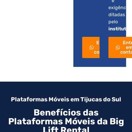
e
exigência
ditadas
pelo
instituto
.
Entre
Ent
em
e
contato
cont
Plataformas Móveis em Tijucas do Sul
Benefícios das
Plataformas Móveis da Big
Lift Rental