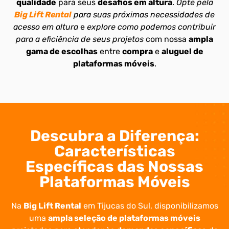
qualidade
para seus
desafios em altura
.
Opte pela
Big Lift Rental
para suas próximas necessidades de
acesso em altura
e
explore como podemos contribuir
para a eficiência de seus projetos
com nossa
ampla
gama de escolhas
entre
compra
e
aluguel de
plataformas móveis
.
Descubra a Diferença:
Características
Específicas das Nossas
Plataformas Móveis
Na
Big Lift Rental
em Tijucas do Sul, disponibilizamos
uma
ampla seleção de plataformas móveis