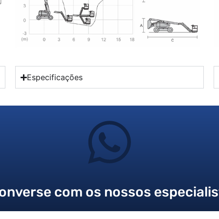
Especificações
converse com os nossos especialis