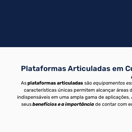
Plataformas Articuladas em Cur
As
plataformas articuladas
são
equipamentos ess
características únicas permitem alcançar áreas d
indispensáveis em uma ampla gama de aplicações. As
seus
benefícios e a importância
de contar com e