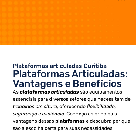
Plataformas articuladas Curitiba
Plataformas Articuladas:
Vantagens e Benefícios
As
plataformas articuladas
são equipamentos
essenciais para diversos setores que necessitam de
trabalhos em altura
, oferecendo
flexibilidade,
segurança e eficiência
. Conheça as principais
vantagens dessas
plataformas
e descubra por que
são a escolha certa para suas necessidades.