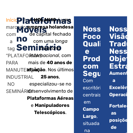
Plataformas
Início
/ Produtos
A
HOLAN10
é uma
marcados
empresa holandesa
Móveis
Nosso
Nossa
com
de capital fechado
Foco:
Visão:
no
a
com uma
longa
Qualidade
Tradu
Seminário
tag
trajetória
e
Nesse
“PLATAFORMAS
internacional
, com
Produtividad
Objet
PARA
mais de
40 anos de
com
Estrat
MANUTENÇÃO
atuação
. Nos últimos
Segurança.
Aumentar
INDUSTRIAL
25 anos
,
a
Com
NO
especializou-se no
Excelênci
escritórios
SEMINÁRIO”
desenvolvimento de
Operacion
centrais
Plataformas Aéreas
em
e
Manipuladores
Fortalece
Campo
Telescópicos
.
as
Largo
,
posições
situada
de
na