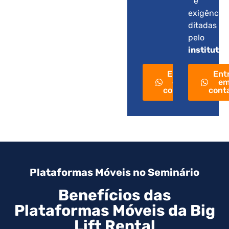
e
exigência
ditadas
pelo
instituto
.
Entre
Ent
em
e
contato
cont
Plataformas Móveis no Seminário
Benefícios das
Plataformas Móveis da Big
Lift Rental