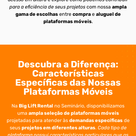
para a eficiência de seus projetos
com nossa
ampla
gama de escolhas
entre
compra
e
aluguel de
plataformas móveis
.
Descubra a Diferença:
Características
Específicas das Nossas
Plataformas Móveis
Na
Big Lift Rental
no Seminário, disponibilizamos
uma
ampla seleção de plataformas móveis
projetadas para atender às
demandas específicas
de
seus
projetos em diferentes alturas
.
Cada tipo de
plataforma possui características particulares que as