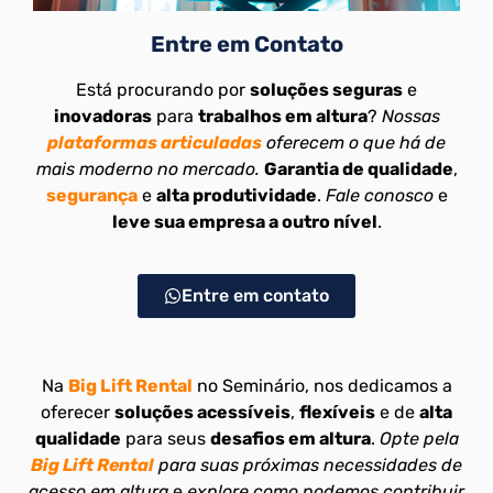
Entre em Contato
Está procurando por
soluções seguras
e
inovadoras
para
trabalhos em altura
?
Nossas
plataformas articuladas
oferecem o que há de
mais moderno no mercado.
Garantia de qualidade
,
segurança
e
alta produtividade
.
Fale conosco
e
leve sua empresa a outro nível
.
Entre em contato
Na
Big Lift Rental
no Seminário, nos dedicamos a
oferecer
soluções acessíveis
,
flexíveis
e de
alta
qualidade
para seus
desafios em altura
.
Opte pela
Big Lift Rental
para suas próximas necessidades de
acesso em altura
e
explore como podemos contribuir