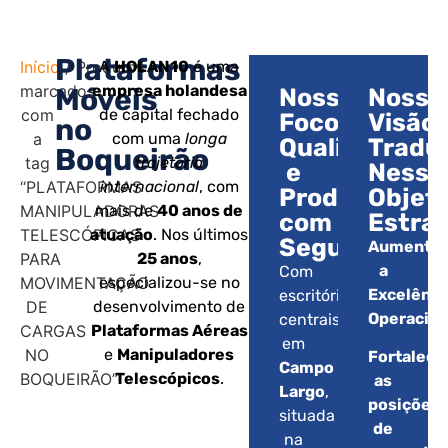
Plataformas
Início
/ Produtos
A
HOLAN10
é uma
marcados
empresa holandesa
Móveis
Nosso
Nossa
com
de capital fechado
Foco:
Visão:
no
a
com uma
longa
Qualidade
Tradu
Boqueirão
tag
trajetória
e
Nesse
“PLATAFORMAS
internacional
, com
Produtividad
Objet
MANIPULADORAS
mais de
40 anos de
com
Estrat
TELESCÓPICAS
atuação
. Nos últimos
Segurança.
Aumentar
PARA
25 anos
,
a
Com
MOVIMENTAÇÃO
especializou-se no
Excelênci
escritórios
DE
desenvolvimento de
Operacion
centrais
CARGAS
Plataformas Aéreas
em
NO
e
Manipuladores
Fortalece
Campo
BOQUEIRÃO”
Telescópicos
.
as
Largo
,
posições
situada
de
na