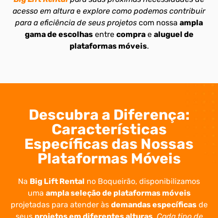
acesso em altura
e
explore como podemos contribuir
para a eficiência de seus projetos
com nossa
ampla
gama de escolhas
entre
compra
e
aluguel de
plataformas móveis
.
Descubra a Diferença:
Características
Específicas das Nossas
Plataformas Móveis
Na
Big Lift Rental
no Boqueirão, disponibilizamos
uma
ampla seleção de plataformas móveis
projetadas para atender às
demandas específicas
de
seus
projetos em diferentes alturas
.
Cada tipo de