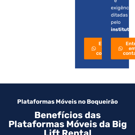
e
exigência
ditadas
pelo
instituto
.
Entre
Ent
em
e
contato
cont
Plataformas Móveis no Boqueirão
Benefícios das
Plataformas Móveis da Big
Lift Rental