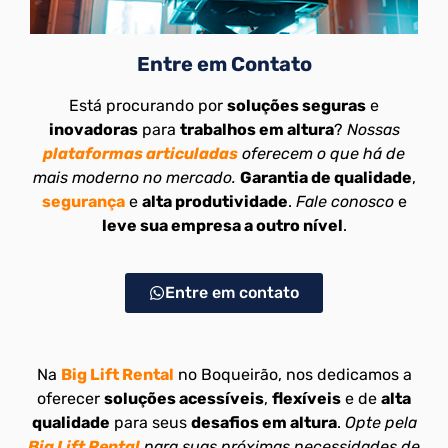
Entre em Contato
Está procurando por
soluções seguras
e
inovadoras
para
trabalhos em altura
?
Nossas
plataformas articuladas
oferecem o que há de
mais moderno no mercado.
Garantia de qualidade
,
segurança
e
alta produtividade
.
Fale conosco
e
leve sua empresa a outro nível
.
Entre em contato
Na
Big Lift Rental
no Boqueirão, nos dedicamos a
oferecer
soluções acessíveis
,
flexíveis
e de
alta
qualidade
para seus
desafios em altura
.
Opte pela
Big Lift Rental
para suas próximas necessidades de