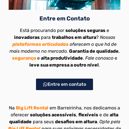
Entre em Contato
Está procurando por
soluções seguras
e
inovadoras
para
trabalhos em altura
?
Nossas
plataformas articuladas
oferecem o que há de
mais moderno no mercado.
Garantia de qualidade
,
segurança
e
alta produtividade
.
Fale conosco
e
leve sua empresa a outro nível
.
Entre em contato
Na
Big Lift Rental
em Barreirinha, nos dedicamos a
oferecer
soluções acessíveis
,
flexíveis
e de
alta
qualidade
para seus
desafios em altura
.
Opte pela
Big Lift Rental
para suas próximas necessidades de