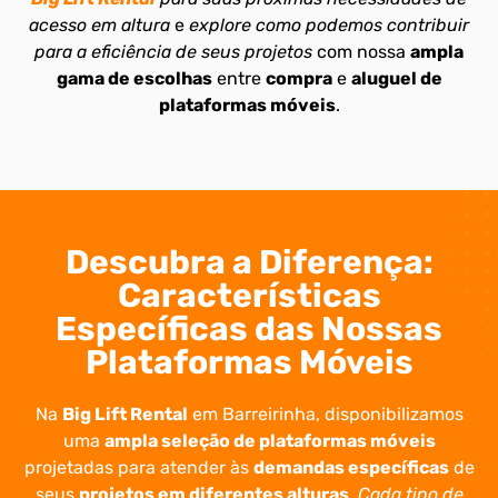
acesso em altura
e
explore como podemos contribuir
para a eficiência de seus projetos
com nossa
ampla
gama de escolhas
entre
compra
e
aluguel de
plataformas móveis
.
Descubra a Diferença:
Características
Específicas das Nossas
Plataformas Móveis
Na
Big Lift Rental
em Barreirinha, disponibilizamos
uma
ampla seleção de plataformas móveis
projetadas para atender às
demandas específicas
de
seus
projetos em diferentes alturas
.
Cada tipo de