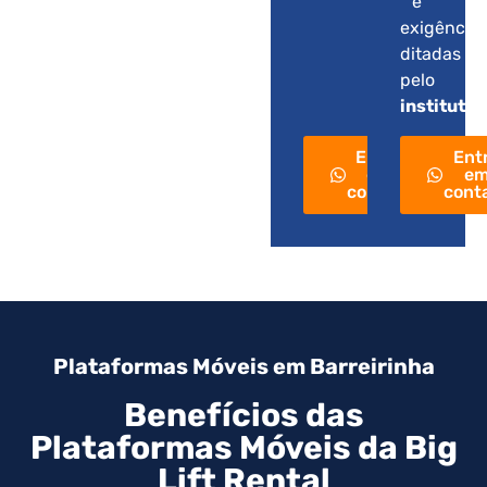
e
exigência
ditadas
pelo
instituto
.
Entre
Ent
em
e
contato
cont
Plataformas Móveis em Barreirinha
Benefícios das
Plataformas Móveis da Big
Lift Rental