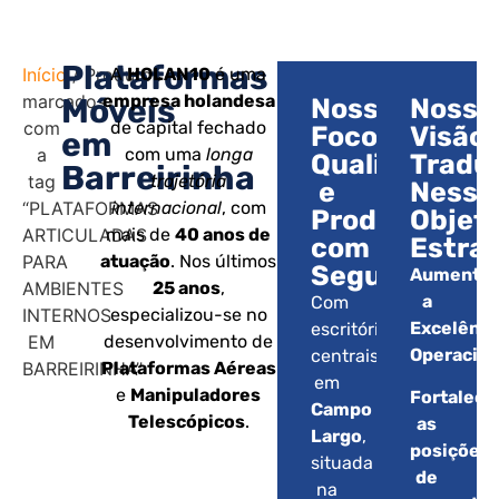
Plataformas
Início
/ Produtos
A
HOLAN10
é uma
marcados
empresa holandesa
Móveis
Nosso
Nossa
com
de capital fechado
Foco:
Visão:
em
a
com uma
longa
Qualidade
Tradu
Barreirinha
tag
trajetória
e
Nesse
“PLATAFORMAS
internacional
, com
Produtividad
Objet
ARTICULADAS
mais de
40 anos de
com
Estrat
PARA
atuação
. Nos últimos
Segurança.
Aumentar
AMBIENTES
25 anos
,
a
Com
INTERNOS
especializou-se no
Excelênci
escritórios
EM
desenvolvimento de
Operacion
centrais
BARREIRINHA”
Plataformas Aéreas
em
e
Manipuladores
Fortalece
Campo
Telescópicos
.
as
Largo
,
posições
situada
de
na