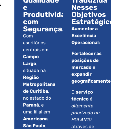
Qualidade
Traduzida
s
e
Nesses
Produtividade
Objetivos
com
Estratégicos.
Segurança.
Aumentar a
Excelência
Com
Operacional
;
escritórios
centrais em
Fortalecer as
Campo
posições de
Largo
,
mercado
e
situada na
expandir
Região
geograficamente
.
Metropolitana
de Curitiba
,
O
serviço
no estado do
técnico
é
Paraná
, e
altamente
uma filial em
priorizado na
Americana
,
HOLAN10
São Paulo
,
através de