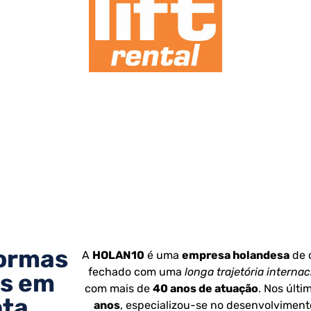
Sempre além
ormas
A
HOLAN10
é uma
empresa holandesa
de 
fechado com uma
longa trajetória internac
s em
com mais de
40 anos de atuação
. Nos últ
ta
anos
, especializou-se no desenvolviment