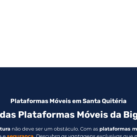
Plataformas Móveis em Santa Quitéria
das Plataformas Móveis da Big
ltura
não deve ser um obstáculo. Com as
plataformas m
e e
segurança
.
Descubra as vantagens exclusivas que 