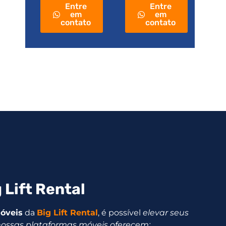
Entre
Entre
em
em
contato
contato
 Lift Rental
óveis
da
Big Lift Rental
, é possível
elevar seus
nossas plataformas móveis oferecem: