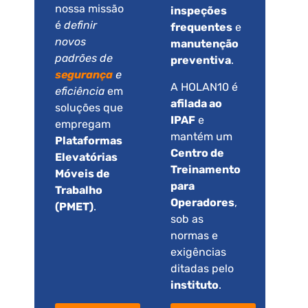
nossa missão
inspeções
é
definir
frequentes
e
novos
manutenção
padrões de
preventiva
.
segurança
e
A HOLAN10 é
eficiência
em
afilada ao
soluções que
IPAF
e
empregam
mantém um
Plataformas
Centro de
Elevatórias
Treinamento
Móveis de
para
Trabalho
Operadores
,
(PMET)
.
sob as
normas e
exigências
ditadas pelo
instituto
.