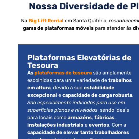
Nossa Diversidade de Pl
Na
Big Lift Rental
em Santa Quitéria,
reconhecemos
gama de plataformas móveis
para atender às
di
Plataformas Elevatórias de
Tesoura
As
plataformas de tesoura
são amplamente
escolhidas para uma variedade de
trabalhos
em altura
, devido à sua
estabilidade
excepcional
e
capacidade de carga robusta
.
São especialmente indicadas para uso em
superfícies planas e niveladas
, sendo ideais
para locais como
armazéns
,
fábricas
,
instalações industriais
e
eventos
. Com a
capacidade de elevar tanto trabalhadores