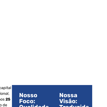
capital
ional
,
Nosso
Nossa
imos
25
Foco:
Visão:
o de