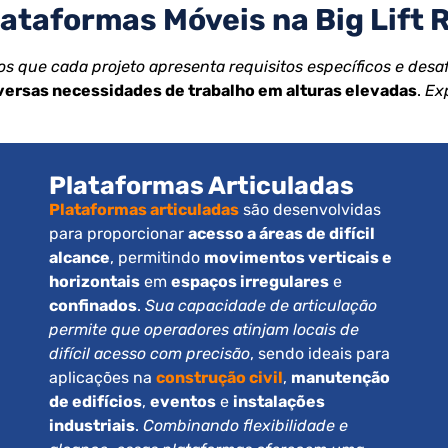
ataformas Móveis na Big Lift 
 que cada projeto apresenta requisitos específicos e desaf
versas necessidades de trabalho em alturas elevadas
.
Ex
Plataformas Articuladas
Plataformas articuladas
são desenvolvidas
para proporcionar
acesso a áreas de difícil
alcance
, permitindo
movimentos verticais e
horizontais
em
espaços irregulares
e
confinados
.
Sua capacidade de articulação
permite que operadores atinjam locais de
difícil acesso com precisão
, sendo ideais para
aplicações na
construção civil
,
manutenção
de edifícios
,
eventos
e
instalações
industriais
.
Combinando flexibilidade e