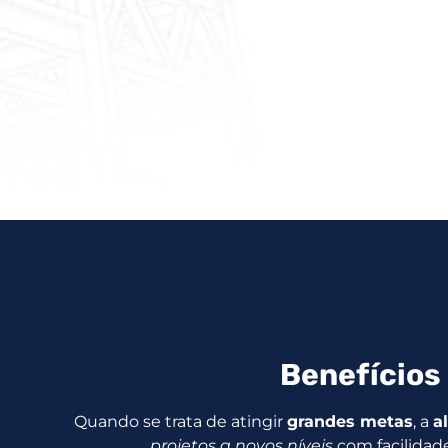
Benefícios 
Quando se trata de atingir
grandes metas
, a
a
projetos a novos níveis
com facilidad