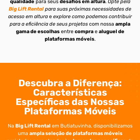
qualidade
para seus
desafios em altura
.
Opte pela
Big Lift Rental
para suas próximas necessidades de
acesso em altura
e
explore como podemos contribuir
para a eficiência de seus projetos
com nossa
ampla
gama de escolhas
entre
compra
e
aluguel de
plataformas móveis
.
Descubra a Diferença:
Características
Específicas das Nossas
Plataformas Móveis
Na
Big Lift Rental
em Butiatuvinha, disponibilizamos
uma
ampla seleção de plataformas móveis