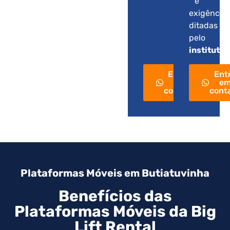
e
exigência
ditadas
pelo
instituto
.
Entre
Ent
em
e
contato
cont
Plataformas Móveis em Butiatuvinha
Benefícios das
Plataformas Móveis da Big
Lift Rental