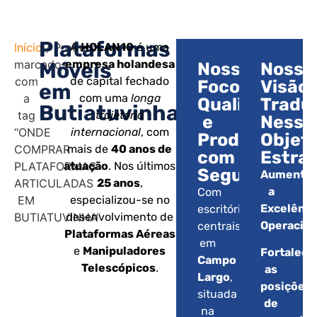
Plataformas
Início
/ Produtos
A
HOLAN10
é uma
marcados
empresa holandesa
Móveis
Nosso
Nossa
com
de capital fechado
Foco:
Visão:
em
a
com uma
longa
Qualidade
Tradu
Butiatuvinha
tag
trajetória
e
Nesse
“ONDE
internacional
, com
Produtividad
Objet
COMPRAR
mais de
40 anos de
com
Estrat
PLATAFORMAS
atuação
. Nos últimos
Segurança.
Aumentar
ARTICULADAS
25 anos
,
a
Com
EM
especializou-se no
Excelênci
escritórios
BUTIATUVINHA”
desenvolvimento de
Operacion
centrais
Plataformas Aéreas
em
e
Manipuladores
Fortalece
Campo
Telescópicos
.
as
Largo
,
posições
situada
de
na