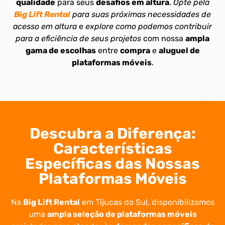
qualidade
para seus
desafios em altura
.
Opte pela
Big Lift Rental
para suas próximas necessidades de
acesso em altura
e
explore como podemos contribuir
para a eficiência de seus projetos
com nossa
ampla
gama de escolhas
entre
compra
e
aluguel de
plataformas móveis
.
Descubra a Diferença:
Características
Específicas das Nossas
Plataformas Móveis
Na
Big Lift Rental
em Tijucas do Sul, disponibilizamos
uma
ampla seleção de plataformas móveis