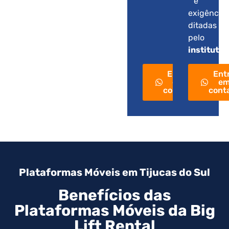
e
exigência
ditadas
pelo
instituto
.
Entre
Ent
em
e
contato
cont
Plataformas Móveis em Tijucas do Sul
Benefícios das
Plataformas Móveis da Big
Lift Rental