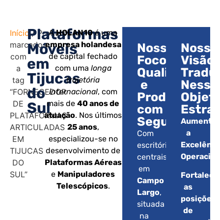
Plataformas
Início
/ Produtos
A
HOLAN10
é uma
marcados
empresa holandesa
Móveis
Nosso
Nossa
com
de capital fechado
Foco:
Visão:
em
a
com uma
longa
Qualidade
Tradu
Tijucas
tag
trajetória
e
Nesse
do
“FORNECEDOR
internacional
, com
Produtividad
Objet
DE
mais de
40 anos de
Sul
com
Estrat
PLATAFORMAS
atuação
. Nos últimos
Segurança.
Aumentar
ARTICULADAS
25 anos
,
a
Com
EM
especializou-se no
Excelênci
escritórios
TIJUCAS
desenvolvimento de
Operacion
centrais
DO
Plataformas Aéreas
em
SUL”
e
Manipuladores
Fortalece
Campo
Telescópicos
.
as
Largo
,
posições
situada
de
na