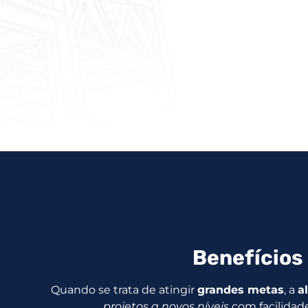
Benefícios 
Quando se trata de atingir
grandes metas
, a
a
projetos a novos níveis
com facilidad