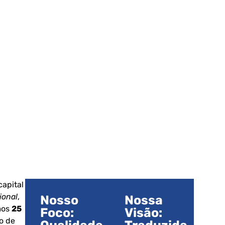
capital
ional
,
Nosso
Nossa
imos
25
Foco:
Visão:
o de