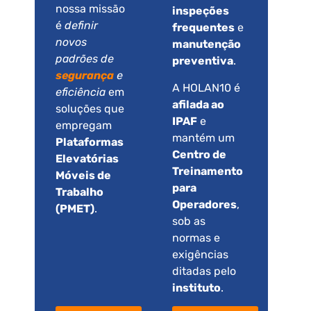
nossa missão
inspeções
é
definir
frequentes
e
novos
manutenção
padrões de
preventiva
.
segurança
e
A HOLAN10 é
eficiência
em
afilada ao
soluções que
IPAF
e
empregam
mantém um
Plataformas
Centro de
Elevatórias
Treinamento
Móveis de
para
Trabalho
Operadores
,
(PMET)
.
sob as
normas e
exigências
ditadas pelo
instituto
.