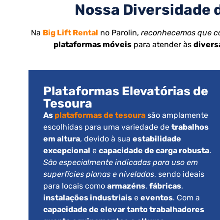
Nossa Diversidade d
Na
Big Lift Rental
no Parolin,
reconhecemos que cad
plataformas móveis
para atender às
divers
Plataformas Elevatórias de
Tesoura
As
plataformas de tesoura
são amplamente
escolhidas para uma variedade de
trabalhos
em altura
, devido à sua
estabilidade
excepcional
e
capacidade de carga robusta
.
São especialmente indicadas para uso em
superfícies planas e niveladas
, sendo ideais
para locais como
armazéns
,
fábricas
,
instalações industriais
e
eventos
. Com a
capacidade de elevar tanto trabalhadores