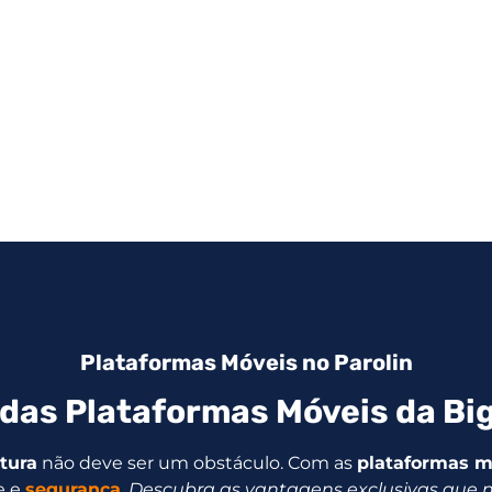
Plataformas Móveis no Parolin
das Plataformas Móveis da Big
ltura
não deve ser um obstáculo. Com as
plataformas m
e e
segurança
.
Descubra as vantagens exclusivas que 