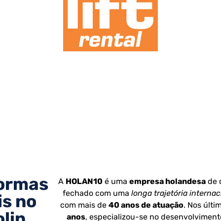
Sempre além
ormas
A
HOLAN10
é uma
empresa holandesa
de 
fechado com uma
longa trajetória internac
s no
com mais de
40 anos de atuação
. Nos últ
lin
anos
, especializou-se no desenvolviment