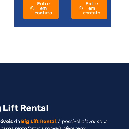
Entre
Entre
em
em
contato
contato
 Lift Rental
óveis
da
Big Lift Rental
, é possível
elevar seus
nossas plataformas móveis oferecem: