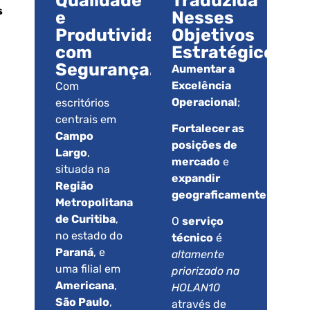
Qualidade
Traduzida
s
e
Nesses
Produtividade
Objetivos
com
Estratégicos.
Segurança.
Aumentar a
Excelência
Com
Operacional
;
escritórios
centrais em
Fortalecer as
Campo
posições de
Largo
,
mercado
e
situada na
expandir
Região
geograficamente
.
Metropolitana
de Curitiba
,
O
serviço
no estado do
técnico
é
Paraná
, e
altamente
uma filial em
priorizado na
Americana
,
HOLAN10
São Paulo
,
através de