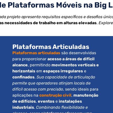
e Plataformas Móveis na Big Li
a projeto apresenta requisitos específicos e desafios únic
as necessidades de trabalho em alturas elevadas
.
Explore
Plataformas Articuladas
Plataformas articuladas
são desenvolvidas
para proporcionar
acesso a áreas de difícil
alcance
, permitindo
movimentos verticais e
horizontais
em
espaços irregulares
e
confinados
.
Sua capacidade de articulação
permite que operadores atinjam locais de
difícil acesso com precisão
, sendo ideais para
aplicações na
construção civil
,
manutenção
de edifícios
,
eventos
e
instalações
industriais
.
Combinando flexibilidade e