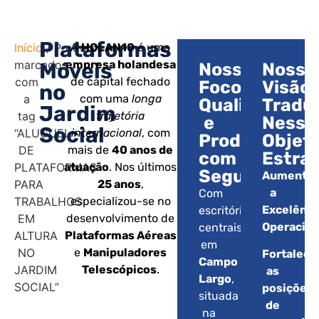
Plataformas
Início
/ Produtos
A
HOLAN10
é uma
marcados
empresa holandesa
Móveis
Nosso
Nossa
com
de capital fechado
Foco:
Visão:
no
a
com uma
longa
Qualidade
Tradu
Jardim
tag
trajetória
e
Nesse
Social
“ALUGUEL
internacional
, com
Produtividad
Objet
DE
mais de
40 anos de
com
Estrat
PLATAFORMAS
atuação
. Nos últimos
Segurança.
Aumentar
PARA
25 anos
,
a
Com
TRABALHOS
especializou-se no
Excelênci
escritórios
EM
desenvolvimento de
Operacion
centrais
ALTURA
Plataformas Aéreas
em
NO
e
Manipuladores
Fortalece
Campo
JARDIM
Telescópicos
.
as
Largo
,
SOCIAL”
posições
situada
de
na