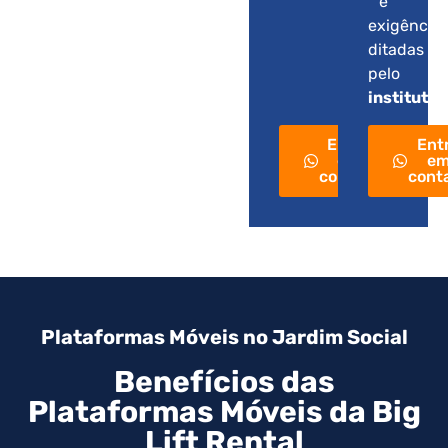
e
exigência
ditadas
pelo
instituto
.
Entre
Ent
em
e
contato
cont
Plataformas Móveis no Jardim Social
Benefícios das
Plataformas Móveis da Big
Lift Rental