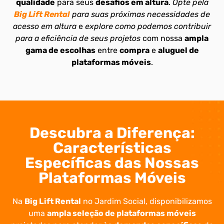
qualidade
para seus
desafios em altura
.
Opte pela
Big Lift Rental
para suas próximas necessidades de
acesso em altura
e
explore como podemos contribuir
para a eficiência de seus projetos
com nossa
ampla
gama de escolhas
entre
compra
e
aluguel de
plataformas móveis
.
Descubra a Diferença:
Características
Específicas das Nossas
Plataformas Móveis
Na
Big Lift Rental
no Jardim Social, disponibilizamos
uma
ampla seleção de plataformas móveis