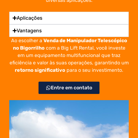
diversas aplicações.
Aplicações
Vantagens
Ao escolher a
Venda de Manipulador Telescópico
no Bigorrilho
com a Big Lift Rental, você investe
em um equipamento multifuncional que traz
eficiência e valor às suas operações, garantindo um
retorno significativo
para o seu investimento.
Entre em contato